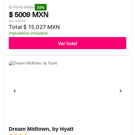
$
7516 MXN
33%
$
5009 MXN
por noche
Total
$
15,027 MXN
Impuestos incluidos
Ver hotel
Dream Midtown, by Hyatt