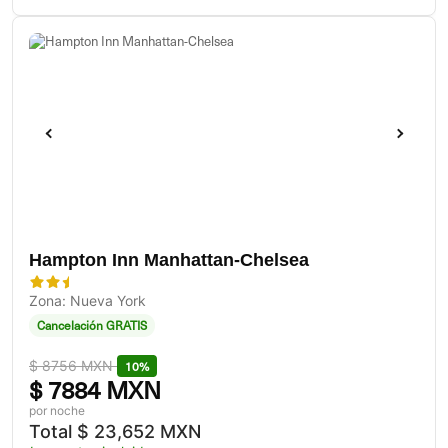
Hampton Inn Manhattan-Chelsea
Zona: Nueva York
Cancelación GRATIS
$
8756 MXN
10%
$
7884 MXN
por noche
Total
$
23,652 MXN