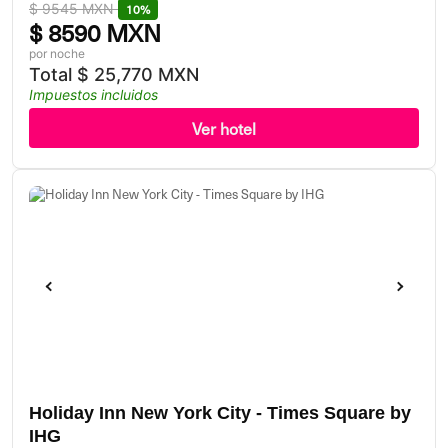
$
9545 MXN
10%
$
8590 MXN
por noche
Total
$
25,770 MXN
Impuestos incluidos
Ver hotel
Holiday Inn New York City - Times Square by
IHG