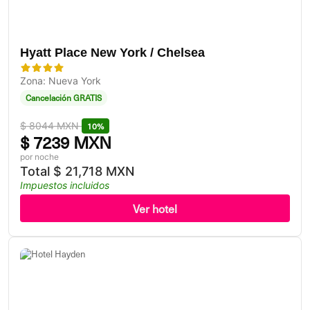
Hyatt Place New York / Chelsea
Zona: Nueva York
Cancelación GRATIS
$
8044 MXN
10%
$
7239 MXN
por noche
Total
$
21,718 MXN
Impuestos incluidos
Ver hotel