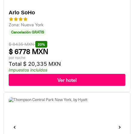
Arlo SoHo
Zona: Nueva York
Cancelación GRATIS
$
8435 MXN
20%
$
6778 MXN
por noche
Total
$
20,335 MXN
Impuestos incluidos
Ver hotel