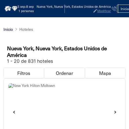
-
5 sep
8 sep
Nueva York, Nueva York, Estados Unidos de América
Inici
1 personas
Modificar
Inicio
Hoteles
Nueva York, Nueva York, Estados Unidos de
América
1 - 20 de 831 hoteles
Filtros
Ordenar
Mapa